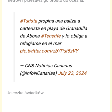
metrów i przesuwa go prosto do oceanu.
#Turista
propina una paliza a
carterista en playa de Granadilla
de Abona
#Tenerife
y lo obliga a
refugiarse en el mar
pic.twitter.com/zbYPut5zVY
— CN8 Noticias Canarias
(@infoNCanarias)
July 23, 2024
Ucieczka świadków