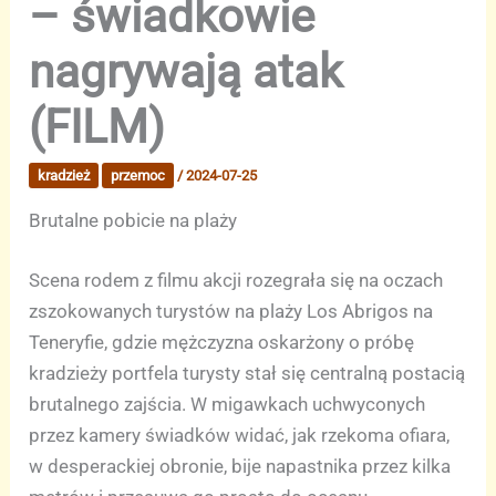
– świadkowie
nagrywają atak
(FILM)
kradzież
przemoc
/
2024-07-25
Brutalne pobicie na plaży
Scena rodem z filmu akcji rozegrała się na oczach
zszokowanych turystów na plaży Los Abrigos na
Teneryfie, gdzie mężczyzna oskarżony o próbę
kradzieży portfela turysty stał się centralną postacią
brutalnego zajścia. W migawkach uchwyconych
przez kamery świadków widać, jak rzekoma ofiara,
w desperackiej obronie, bije napastnika przez kilka