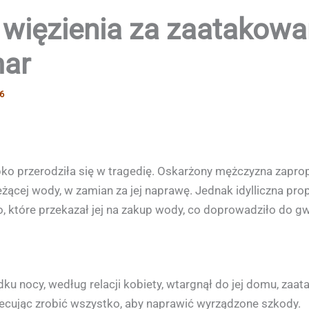
 więzienia za zaatakowa
mar
6
ybko przerodziła się w tragedię. Oskarżony mężczyzna zapr
eżącej wody, w zamian za jej naprawę. Jednak idylliczna pro
, które przekazał jej na zakup wody, co doprowadziło do gw
ku nocy, według relacji kobiety, wtargnął do jej domu, zaa
iecując zrobić wszystko, aby naprawić wyrządzone szkody.