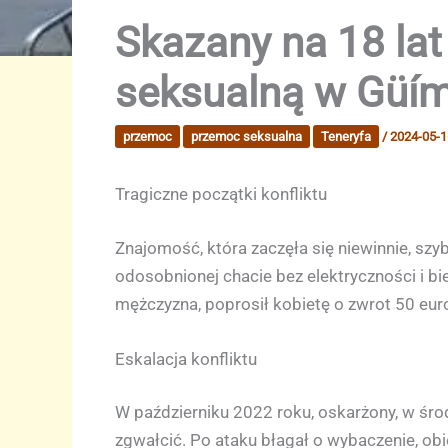
Skazany na 18 lat
seksualną w Güí
przemoc
przemoc seksualna
Teneryfa
/
2024-05-1
Tragiczne początki konfliktu
Znajomość, która zaczęła się niewinnie, sz
odosobnionej chacie bez elektryczności i bi
mężczyzna, poprosił kobietę o zwrot 50 euro
Eskalacja konfliktu
W październiku 2022 roku, oskarżony, w środ
zgwałcić. Po ataku błagał o wybaczenie, ob