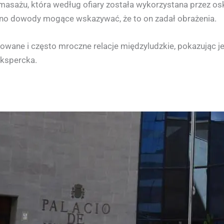
asażu, która według ofiary została wykorzystana przez os
ono dowody mogące wskazywać, że to on zadał obrażenia.
owane i często mroczne relacje międzyludzkie, pokazując je
ekspercka.