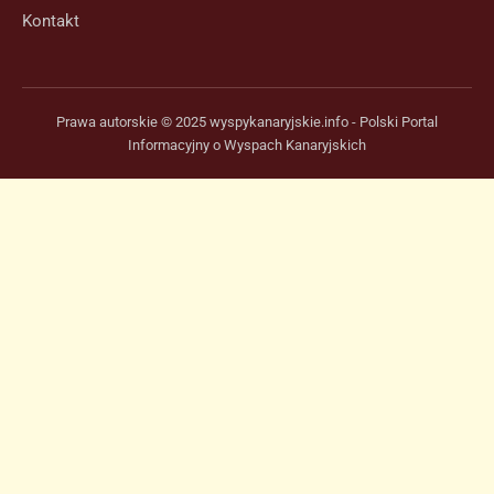
Kontakt
Prawa autorskie © 2025 wyspykanaryjskie.info - Polski Portal
Informacyjny o Wyspach Kanaryjskich