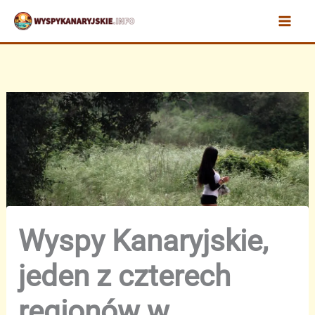
Przejdź
do
treści
Wyspy Kanaryjskie,
jeden z czterech
regionów w