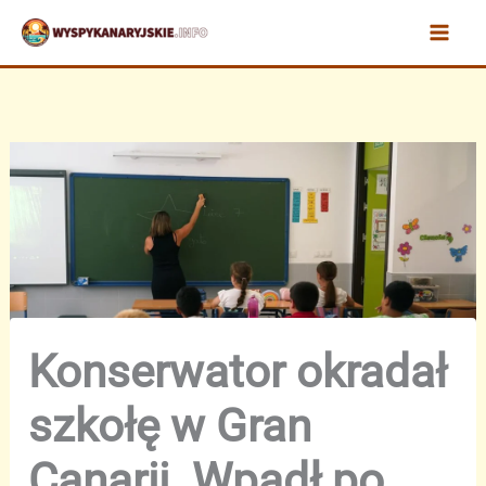
Przejdź
do
treści
Konserwator okradał
szkołę w Gran
Canarii. Wpadł po