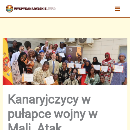
Przejdź
do
treści
Kanaryjczycy w
pułapce wojny w
Mali. Atak