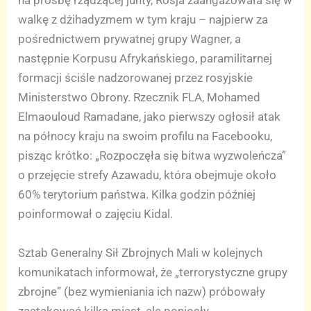
na prośbę rządzącej junty, Rosja zaangażowała się w
walkę z dżihadyzmem w tym kraju – najpierw za
pośrednictwem prywatnej grupy Wagner, a
następnie Korpusu Afrykańskiego, paramilitarnej
formacji ściśle nadzorowanej przez rosyjskie
Ministerstwo Obrony. Rzecznik FLA, Mohamed
Elmaouloud Ramadane, jako pierwszy ogłosił atak
na północy kraju na swoim profilu na Facebooku,
pisząc krótko: „Rozpoczęła się bitwa wyzwoleńcza”
o przejęcie strefy Azawadu, która obejmuje około
60% terytorium państwa. Kilka godzin później
poinformował o zajęciu Kidal.
Sztab Generalny Sił Zbrojnych Mali w kolejnych
komunikatach informował, że „terrorystyczne grupy
zbrojne” (bez wymieniania ich nazw) próbowały
zaatakować kilka miast, ale poniosły