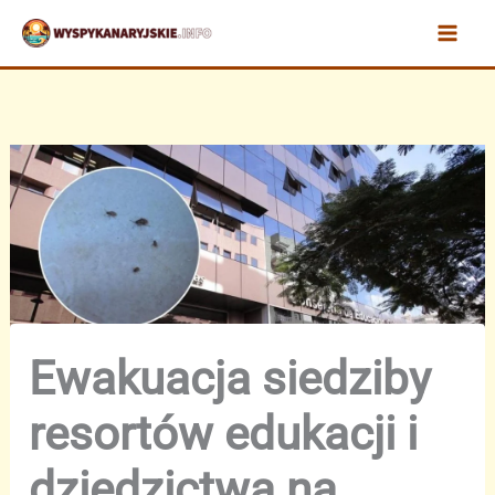
Przejdź
do
treści
Ewakuacja siedziby
resortów edukacji i
dziedzictwa na