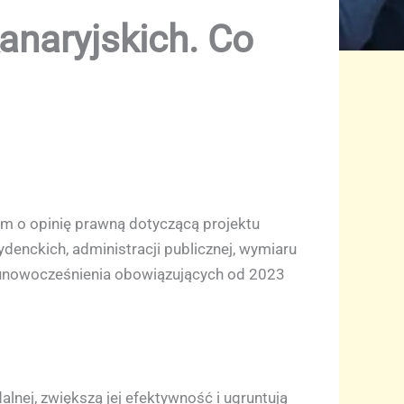
naryjskich. Co
em o opinię prawną dotyczącą projektu
denckich, administracji publicznej, wymiaru
nę unowocześnienia obowiązujących od 2023
nej, zwiększą jej efektywność i ugruntują