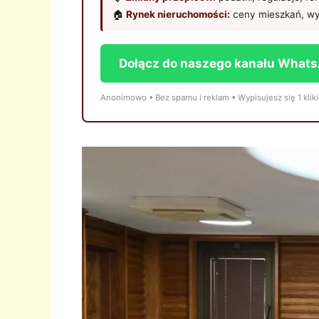
🏠
Rynek nieruchomości:
ceny mieszkań, wy
Dołącz do naszego kanału What
Anonimowo • Bez spamu i reklam • Wypisujesz się 1 klik