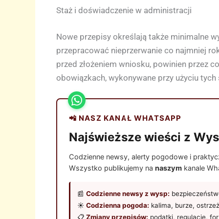
Staż i doświadczenie w administracji
Nowe przepisy określają także minimalne wy
przepracować nieprzerwanie co najmniej ro
przed złożeniem wniosku, powinien przez c
obowiązkach, wykonywane przy użyciu tych sa
📲 NASZ KANAŁ WHATSAPP
Najświeższe wieści z Wys
Codzienne newsy, alerty pogodowe i praktyczn
Wszystko publikujemy na
naszym
kanale Wha
📰
Codzienne newsy z wysp:
bezpieczeństwo
☀️
Codzienna pogoda:
kalima, burze, ostrze
📋
Zmiany przepisów:
podatki, regulacje, fo