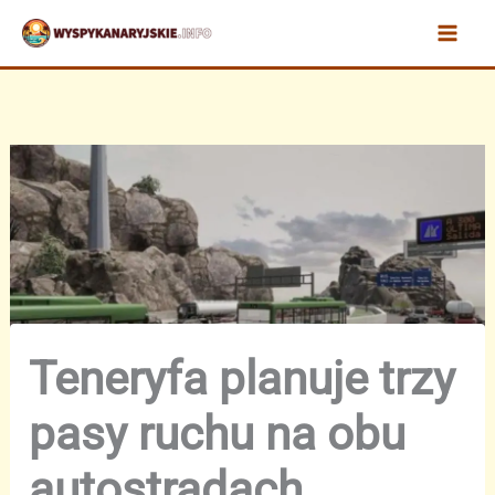
Przejdź
do
treści
Teneryfa planuje trzy
pasy ruchu na obu
autostradach