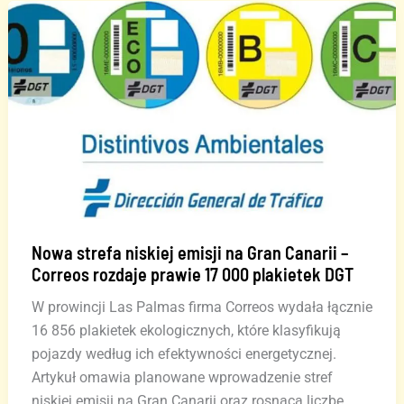
Wyspach
Kanaryjskich
zwiększyły
liczbę
pasażerów
o
43%
w
2023
r.
Nowa strefa niskiej emisji na Gran Canarii –
Correos rozdaje prawie 17 000 plakietek DGT
W prowincji Las Palmas firma Correos wydała łącznie
16 856 plakietek ekologicznych, które klasyfikują
pojazdy według ich efektywności energetycznej.
Artykuł omawia planowane wprowadzenie stref
niskiej emisji na Gran Canarii oraz rosnącą liczbę