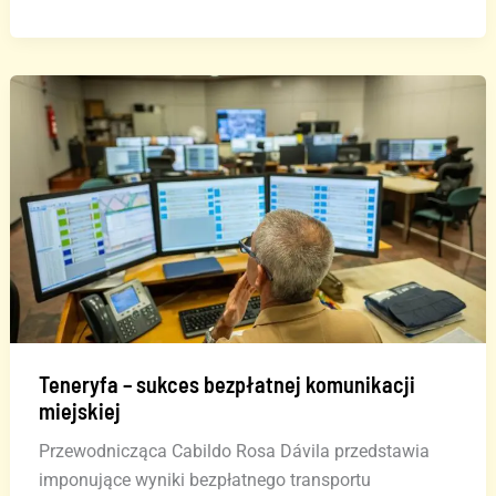
Kanaryjskie
walczą
o
utrzymanie
darmowej
komunikacji
Teneryfa – sukces bezpłatnej komunikacji
miejskiej
Przewodnicząca Cabildo Rosa Dávila przedstawia
imponujące wyniki bezpłatnego transportu