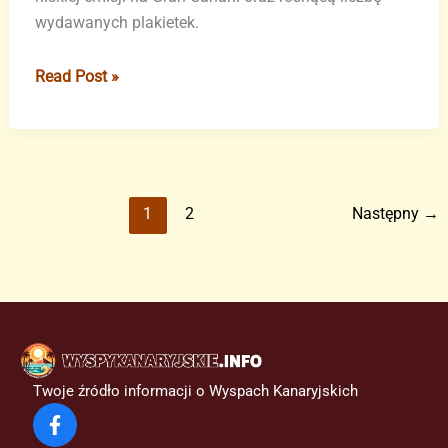
wydawanych plakietek.
Nowa
Read Post »
strefa
niskiej
emisji
na
Gran
1
2
Następny
→
Canarii
–
Correos
rozdaje
prawie
17
000
Twoje źródło informacji o Wyspach Kanaryjskich
plakietek
DGT