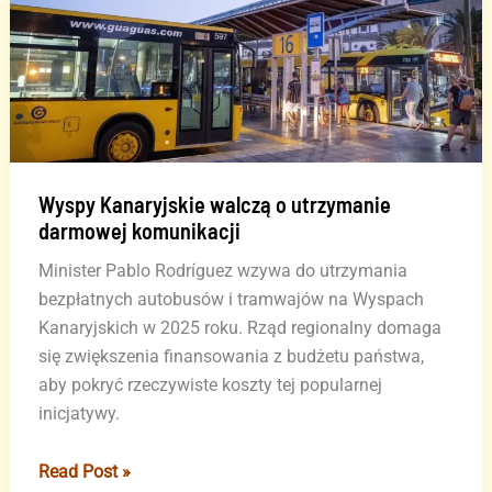
ambitne
plany
rozwoju
Wyspy Kanaryjskie walczą o utrzymanie
darmowej komunikacji
Minister Pablo Rodríguez wzywa do utrzymania
bezpłatnych autobusów i tramwajów na Wyspach
Kanaryjskich w 2025 roku. Rząd regionalny domaga
się zwiększenia finansowania z budżetu państwa,
aby pokryć rzeczywiste koszty tej popularnej
inicjatywy.
Wyspy
Read Post »