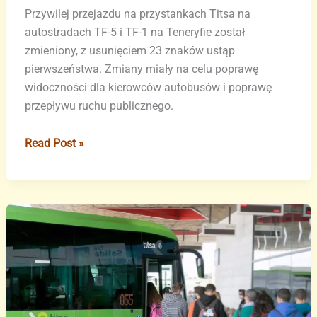
Przywilej przejazdu na przystankach Titsa na
autostradach TF-5 i TF-1 na Teneryfie został
zmieniony, z usunięciem 23 znaków ustąp
pierwszeństwa. Zmiany miały na celu poprawę
widoczności dla kierowców autobusów i poprawę
przepływu ruchu publicznego.
Uwaga
Read Post »
kierowcy:
na
autostradach
na
północy
i
południu
Teneryfy
obowiązują