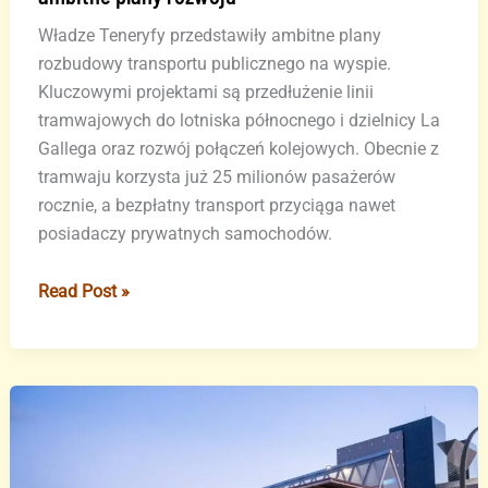
Władze Teneryfy przedstawiły ambitne plany
rozbudowy transportu publicznego na wyspie.
Kluczowymi projektami są przedłużenie linii
tramwajowych do lotniska północnego i dzielnicy La
Gallega oraz rozwój połączeń kolejowych. Obecnie z
tramwaju korzysta już 25 milionów pasażerów
rocznie, a bezpłatny transport przyciąga nawet
posiadaczy prywatnych samochodów.
Teneryfa
Read Post »
inwestuje
w
tramwaje
i
pociągi
–