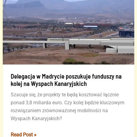
Adeje,
priorytet
rządu
Teneryfy,
koszt
800
milionów
euro
Delegacja w Madrycie poszukuje funduszy na
kolej na Wyspach Kanaryjskich
Szacuje się, że projekty te będą kosztować łącznie
ponad 3,8 miliarda euro. Czy kolej będzie kluczowym
rozwiązaniem zrównoważonej mobilności na
Wyspach Kanaryjskich?
Delegacja
Read Post »