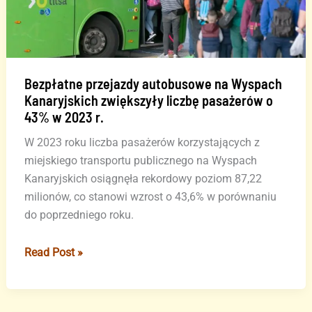
zmiany
w
oznakowaniu,
które
dają
Bezpłatne przejazdy autobusowe na Wyspach
Kanaryjskich zwiększyły liczbę pasażerów o
pierwszeństwo
43% w 2023 r.
autobusom
W 2023 roku liczba pasażerów korzystających z
miejskiego transportu publicznego na Wyspach
Kanaryjskich osiągnęła rekordowy poziom 87,22
milionów, co stanowi wzrost o 43,6% w porównaniu
do poprzedniego roku.
Bezpłatne
Read Post »
przejazdy
autobusowe
na