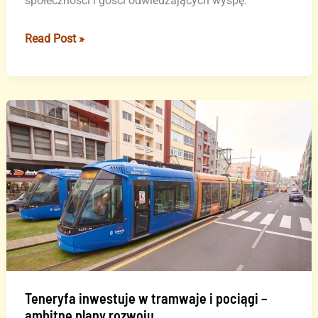
społeczności i gości odwiedzających wyspę.
Skandaliczne
Read Post »
warunki
przystanków
autobusowych
na
Teneryfie
Teneryfa inwestuje w tramwaje i pociągi –
ambitne plany rozwoju