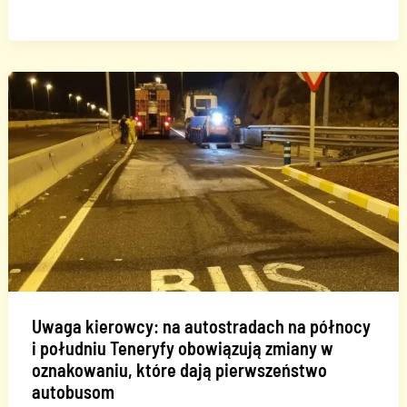
w
Madrycie
poszukuje
funduszy
na
kolej
na
Wyspach
Kanaryjskich
Uwaga kierowcy: na autostradach na północy
i południu Teneryfy obowiązują zmiany w
oznakowaniu, które dają pierwszeństwo
autobusom