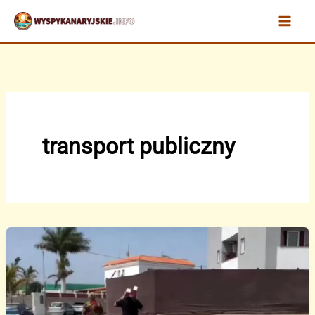
Przejdź
do
treści
transport publiczny