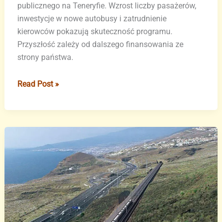
publicznego na Teneryfie. Wzrost liczby pasażerów,
inwestycje w nowe autobusy i zatrudnienie
kierowców pokazują skuteczność programu.
Przyszłość zależy od dalszego finansowania ze
strony państwa.
Teneryfa
Read Post »
–
sukces
bezpłatnej
komunikacji
miejskiej