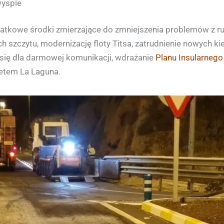
yspie
atkowe środki zmierzające do zmniejszenia problemów z 
 szczytu, modernizację floty Titsa, zatrudnienie nowych k
 się dla darmowej komunikacji, wdrażanie
Planu Insularneg
tetem La Laguna.