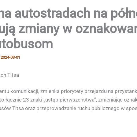
a autostradach na półno
ują zmiany w oznakowani
utobusom
/
2024-03-01
ch Titsa
tu komunikacji, zmieniła priorytety przejazdu na przystank
to łącznie 23 znaki „ustąp pierwszeństwa”, zmieniając ozna
ów Titsa oraz przeprowadzanie ruchu publicznego w sposó