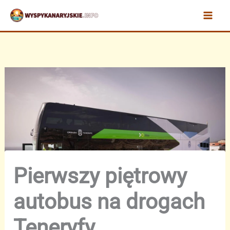
Przejdź
do
treści
Pierwszy piętrowy
autobus na drogach
Teneryfy.