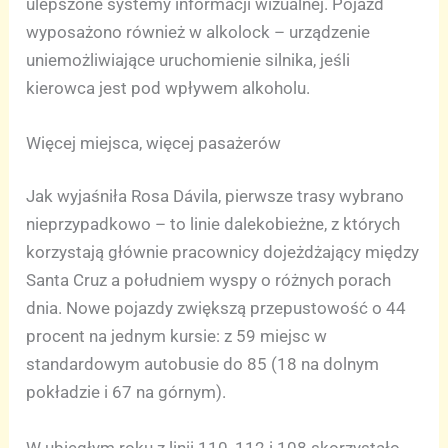
ulepszone systemy informacji wizualnej. Pojazd
wyposażono również w alkolock – urządzenie
uniemożliwiające uruchomienie silnika, jeśli
kierowca jest pod wpływem alkoholu.
Więcej miejsca, więcej pasażerów
Jak wyjaśniła Rosa Dávila, pierwsze trasy wybrano
nieprzypadkowo – to linie dalekobieżne, z których
korzystają głównie pracownicy dojeżdżający między
Santa Cruz a południem wyspy o różnych porach
dnia. Nowe pojazdy zwiększą przepustowość o 44
procent na jednym kursie: z 59 miejsc w
standardowym autobusie do 85 (18 na dolnym
pokładzie i 67 na górnym).
W ubiegłym roku z linii 110, 112 i 108 skorzystało