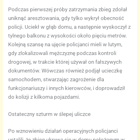
Podczas pierwszej próby zatrzymania zbieg zdołał
uniknąć aresztowania, gdy tylko wykrył obecność
policji. Uciekł w głąb domu, a następnie wyskoczył z
tylnego balkonu z wysokości około pięciu metrów.
Kolejną szansę na ujęcie policjanci mieli w lutym,
gdy zlokalizowali mężczyznę podczas kontroli
drogowej, w trakcie której używał on fałszywych
dokumentów. Wówczas również podjął ucieczkę
samochodem, stwarzając zagrożenie dla
funkcjonariuszy i innych kierowców, i doprowadził
do kolizji z kilkoma pojazdami.
Ostateczny szturm w ślepej uliczce
Po wznowieniu działań operacyjnych policjanci
ustalili, że zbieg ukrywa się w domu położonym w