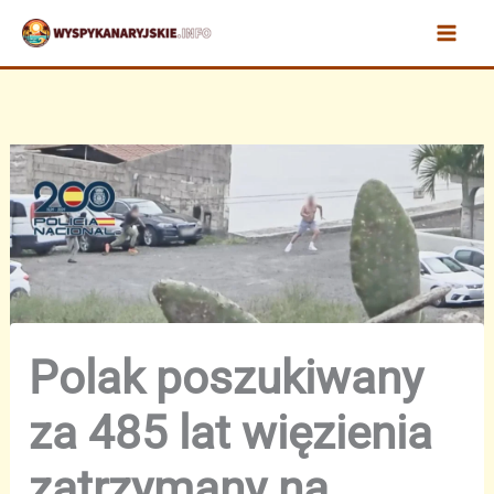
Przejdź
do
treści
Polak poszukiwany
za 485 lat więzienia
zatrzymany na