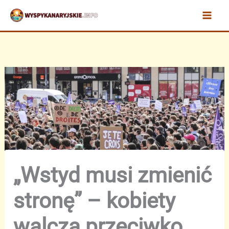
Przejdź
do
treści
„Wstyd musi zmienić
stronę” – kobiety
walczą przeciwko