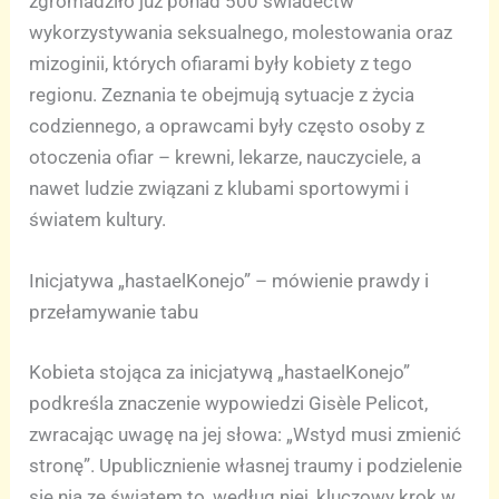
zgromadziło już ponad 500 świadectw
wykorzystywania seksualnego, molestowania oraz
mizoginii, których ofiarami były kobiety z tego
regionu. Zeznania te obejmują sytuacje z życia
codziennego, a oprawcami były często osoby z
otoczenia ofiar – krewni, lekarze, nauczyciele, a
nawet ludzie związani z klubami sportowymi i
światem kultury.
Inicjatywa „hastaelKonejo” – mówienie prawdy i
przełamywanie tabu
Kobieta stojąca za inicjatywą „hastaelKonejo”
podkreśla znaczenie wypowiedzi Gisèle Pelicot,
zwracając uwagę na jej słowa: „Wstyd musi zmienić
stronę”. Upublicznienie własnej traumy i podzielenie
się nią ze światem to, według niej, kluczowy krok w