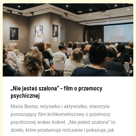
Kanaryjskich
zarabiają
mniej
niż
mężczyźni
„Nie jesteś szalona” – film o przemocy
psychicznej
María Bestar, reżyserka i aktywistka, stworzyła
poruszający film krótkometrażowy o przemocy
psychicznej wobec kobiet. „Nie jesteś szalona” to
dzieło, które przełamuje milczenie i pokazuje, jak