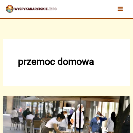
Przejdź
do
treści
przemoc domowa