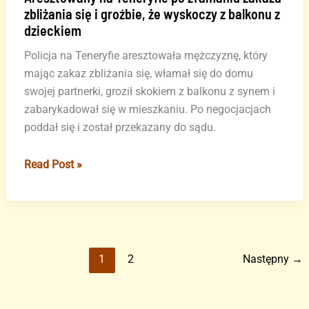
zbliżania się i groźbie, że wyskoczy z balkonu z
dzieckiem
Policja na Teneryfie aresztowała mężczyznę, który
mając zakaz zbliżania się, włamał się do domu
swojej partnerki, groził skokiem z balkonu z synem i
zabarykadował się w mieszkaniu. Po negocjacjach
poddał się i został przekazany do sądu.
Aresztowany
Read Post »
na
Teneryfie
po
złamaniu
zakazu
1
2
Następny
→
zbliżania
się
i