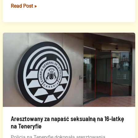
24
Read Post »
lata
więzienia
dla
mężczyzny,
który
podpalił
swoją
partnerkę
i
zamordował
ją
na
Teneryfie
Aresztowany za napaść seksualną na 16-latkę
na Teneryfie
Policja na Teneryfie dokonała aresztowania