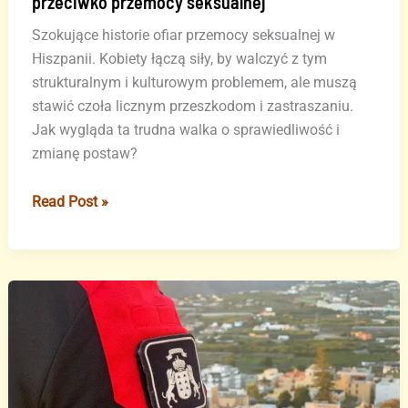
przeciwko przemocy seksualnej
Szokujące historie ofiar przemocy seksualnej w
Hiszpanii. Kobiety łączą siły, by walczyć z tym
strukturalnym i kulturowym problemem, ale muszą
stawić czoła licznym przeszkodom i zastraszaniu.
Jak wygląda ta trudna walka o sprawiedliwość i
zmianę postaw?
„Wstyd
Read Post »
musi
zmienić
stronę”
–
kobiety
walczą
przeciwko
przemocy