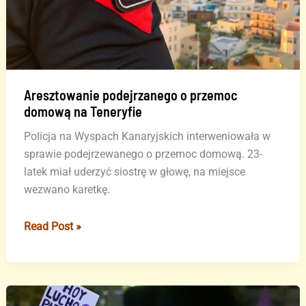
seksualnej
Aresztowanie podejrzanego o przemoc
domową na Teneryfie
Policja na Wyspach Kanaryjskich interweniowała w
sprawie podejrzewanego o przemoc domową. 23-
latek miał uderzyć siostrę w głowę, na miejsce
wezwano karetkę.
Aresztowanie
Read Post »
podejrzanego
o
przemoc
domową