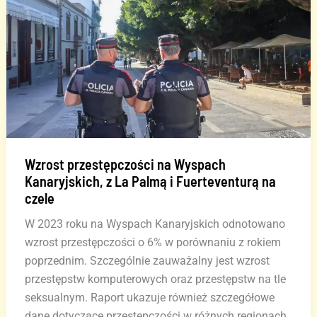
przysięgłych
oskarżony
o
jej
zamordowanie
w
2016
roku
Wzrost przestępczości na Wyspach
Kanaryjskich, z La Palmą i Fuerteventurą na
czele
W 2023 roku na Wyspach Kanaryjskich odnotowano
wzrost przestępczości o 6% w porównaniu z rokiem
poprzednim. Szczególnie zauważalny jest wzrost
przestępstw komputerowych oraz przestępstw na tle
seksualnym. Raport ukazuje również szczegółowe
dane dotyczące przestępczości w różnych regionach