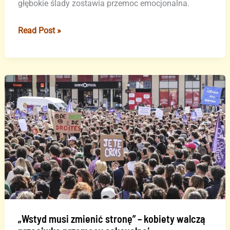
głębokie ślady zostawia przemoc emocjonalna.
„Nie
Read Post »
jesteś
szalona”
–
film
o
przemocy
psychicznej
„Wstyd musi zmienić stronę” – kobiety walczą