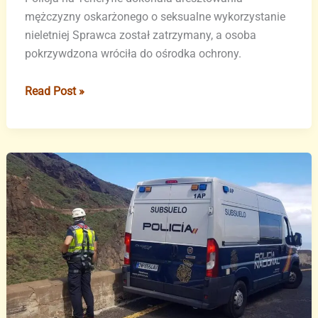
mężczyzny oskarżonego o seksualne wykorzystanie
nieletniej Sprawca został zatrzymany, a osoba
pokrzywdzona wróciła do ośrodka ochrony.
Aresztowany
Read Post »
za
napaść
seksualną
na
16-
latkę
na
Teneryfie