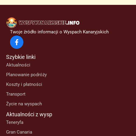
groźbie,
że
wyskoczy
z
Twoje źródło informacji o Wyspach Kanaryjskich
balkonu
z
dzieckiem
Szybkie linki
Aktualności
Planowanie podróży
Koszty i płatności
Transport
Życie na wyspach
Aktualności z wysp
Teneryfa
Gran Canaria