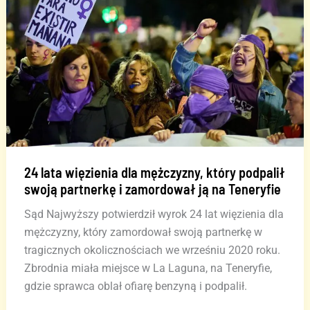
na
Teneryfie
24 lata więzienia dla mężczyzny, który podpalił
swoją partnerkę i zamordował ją na Teneryfie
Sąd Najwyższy potwierdził wyrok 24 lat więzienia dla
mężczyzny, który zamordował swoją partnerkę w
tragicznych okolicznościach we wrześniu 2020 roku.
Zbrodnia miała miejsce w La Laguna, na Teneryfie,
gdzie sprawca oblał ofiarę benzyną i podpalił.