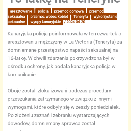
aresztowanie
policja
przemoc domowa
przemoc
seksualna
przemoc wobec kobiet
Teneryfa
wykorzystanie
seksualne
wyspy kanaryjskie
/
2024-04-20
Kanaryjska policja poinformowała w ten czwartek o
aresztowaniu mężczyzny w La Victoria (Teneryfa) za
domniemane przestępstwo napaści seksualnej na
16-latkę. W chwili zdarzenia pokrzywdzona był w
ośrodku ochrony, jak podała kanaryjska policja w
komunikacie.
Oboje zostali zlokalizowani podczas procedury
przeszukania zatrzymanego w związku z innymi
wymogami, które odbyły się w zeszły poniedziałek.
Po złożeniu zeznań i zebraniu wystarczających
dowodów, domniemany sprawca został