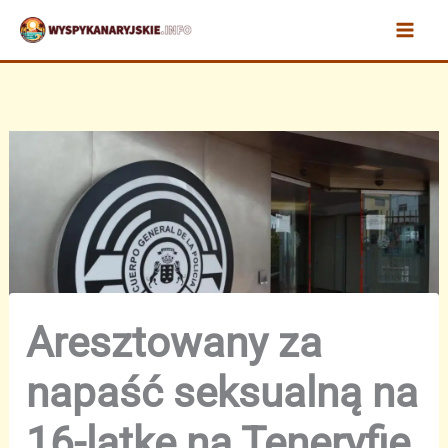
Przejdź
do
treści
Aresztowany za
napaść seksualną na
16-latkę na Teneryfie