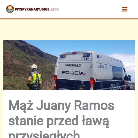
Przejdź
do
treści
Mąż Juany Ramos
stanie przed ławą
przysięgłych