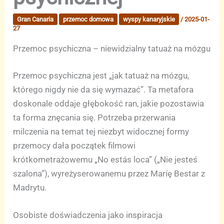
Gran Canaria
przemoc domowa
wyspy kanaryjskie
/
2025-01-
27
Przemoc psychiczna – niewidzialny tatuaż na mózgu
Przemoc psychiczna jest „jak tatuaż na mózgu,
którego nigdy nie da się wymazać”. Ta metafora
doskonale oddaje głębokość ran, jakie pozostawia
ta forma znęcania się. Potrzeba przerwania
milczenia na temat tej niezbyt widocznej formy
przemocy dała początek filmowi
krótkometrażowemu „No estás loca” („Nie jesteś
szalona”), wyreżyserowanemu przez Maríę Bestar z
Madrytu.
Osobiste doświadczenia jako inspiracja