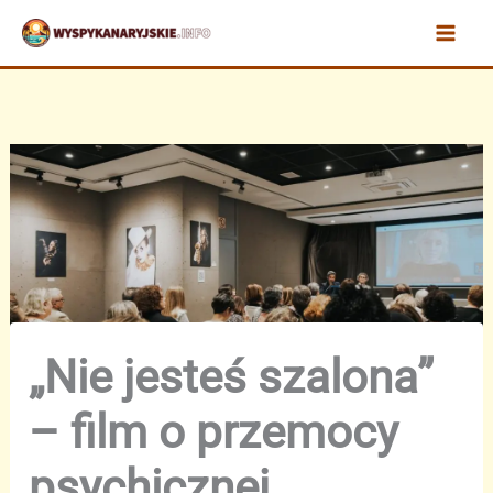
Przejdź
do
treści
„Nie jesteś szalona”
– film o przemocy
psychicznej