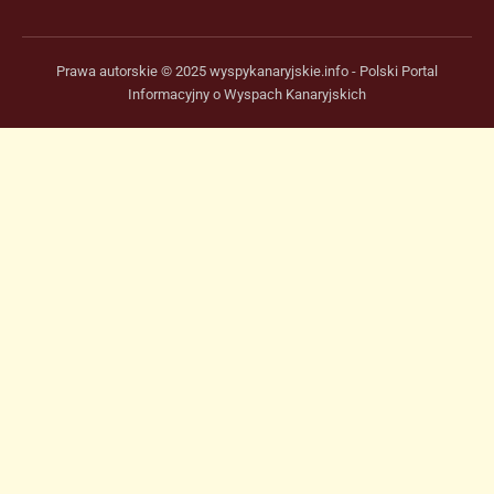
Prawa autorskie © 2025 wyspykanaryjskie.info - Polski Portal
Informacyjny o Wyspach Kanaryjskich