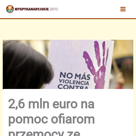
Przejdź
do
treści
2,6 mln euro na
pomoc ofiarom
przemocy ze