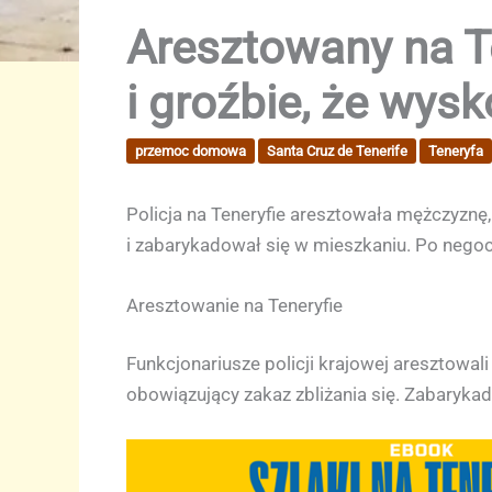
Aresztowany na Te
i groźbie, że wys
przemoc domowa
Santa Cruz de Tenerife
Teneryfa
Policja na Teneryfie aresztowała mężczyznę,
i zabarykadował się w mieszkaniu. Po negocj
Aresztowanie na Teneryfie
Funkcjonariusze policji krajowej aresztowali
obowiązujący zakaz zbliżania się. Zabarykad