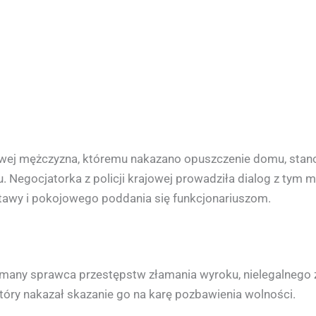
jowej mężczyzna, któremu nakazano opuszczenie domu, stanow
 Negocjatorka z policji krajowej prowadziła dialog z tym mę
tawy i pokojowego poddania się funkcjonariuszom.
any sprawca przestępstw złamania wyroku, nielegalnego za
óry nakazał skazanie go na karę pozbawienia wolności.