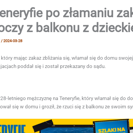
neryfie po złamaniu zak
koczy z balkonu z dzieck
/
2024-03-28
 który mając zakaz zbliżania się, włamał się do domu swojej
acjach poddał się i został przekazany do sądu.
 28-letniego mężczyznę na Teneryfie, który włamał się do do
ował się w domu i groził, że rzuci się z balkonu ze swoim 