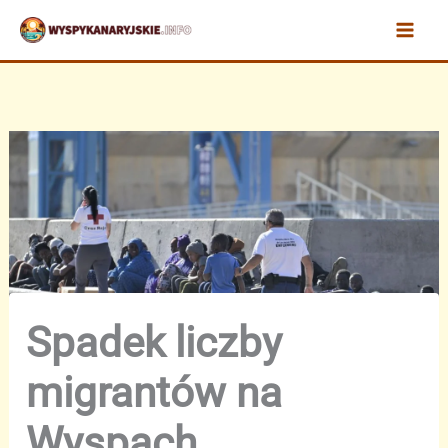
Przejdź
do
treści
Spadek liczby
migrantów na
Wyspach