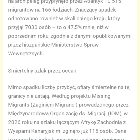
na archipelag przypłynęło przez Atlantyk 10 515
migrantów na 166 łodziach. Znaczący spadek
odnotowano również w skali całego kraju, który
przyjął 7030 osób – to o 47,5% mniej niż w
poprzednim roku, zgodnie z danymi opublikowanymi
przez hiszpańskie Ministerstwo Spraw
Wewnętrznych.
Śmiertelny szlak przez ocean
Mimo spadku liczby przybyć, ofiary śmiertelne na tej
granicy nie ustają. Według projektu Missing
Migrants (Zaginieni Migranci) prowadzonego przez
Międzynarodową Organizację ds. Migracji (IOM), w
2026 roku na szlaku łączącym Afrykę Zachodnią z
Wyspami Kanaryjskimi zginęło już 115 osób. Dane
te mogą być jednak znacząco zaniżone, ponieważ