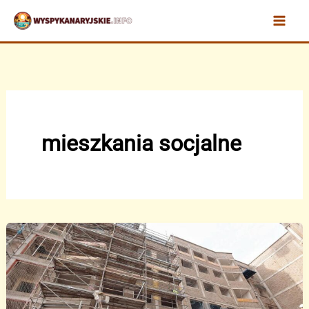
Przejdź
do
treści
mieszkania socjalne