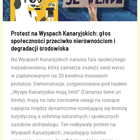
o
7,7%
Protest na Wyspach Kanaryjskich: głos
społeczności przeciwko nierównościom i
degradacji środowiska
Na Wyspach Kanaryjskich narasta fala społecznego
niezadowolenia, która zamierza znaleźć swój wyraz
w zaplanowanym na 20 kwietnia masowym
proteście. Demonstracje, zorganizowane pod hasłem
„Wyspy Kanaryjskie mają limit” (Canarias tiene un
límite), mają na celu zwrócenie uwagi na rosnące
napięcia między dynamicznie rozwijającą się branżą
turystyczną a ochroną naturalnych i społecznych
zasobów archipelagu. Ten niebywały protest na
Wyspach Kanaryjskich, zwiastujący istotne