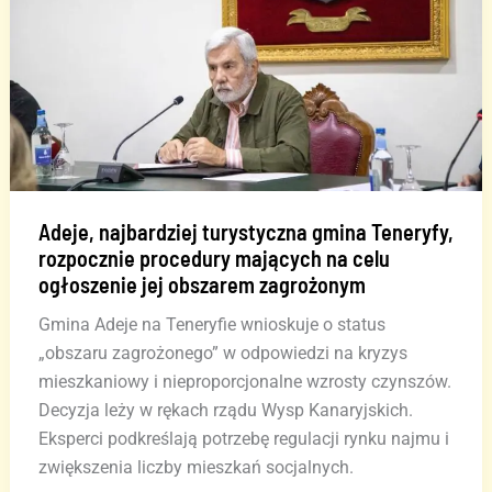
i
ostrzega,
że
jest
to
„eksterminacja”
tej
działalności
Adeje, najbardziej turystyczna gmina Teneryfy,
rozpocznie procedury mających na celu
ogłoszenie jej obszarem zagrożonym
Gmina Adeje na Teneryfie wnioskuje o status
„obszaru zagrożonego” w odpowiedzi na kryzys
mieszkaniowy i nieproporcjonalne wzrosty czynszów.
Decyzja leży w rękach rządu Wysp Kanaryjskich.
Eksperci podkreślają potrzebę regulacji rynku najmu i
zwiększenia liczby mieszkań socjalnych.