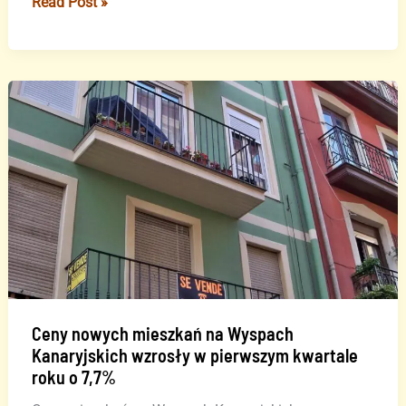
Teryfa:
Read Post »
134
nowe
mieszkania
i
rozwój
transportu
publicznego
Ceny nowych mieszkań na Wyspach
Kanaryjskich wzrosły w pierwszym kwartale
roku o 7,7%