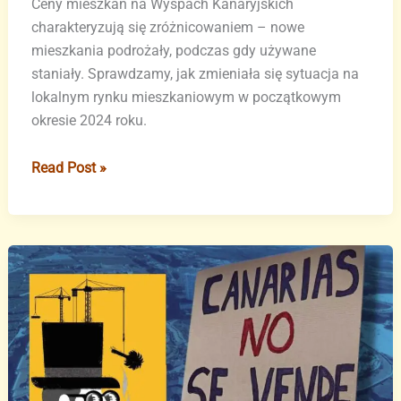
Ceny mieszkań na Wyspach Kanaryjskich
charakteryzują się zróżnicowaniem – nowe
mieszkania podrożały, podczas gdy używane
staniały. Sprawdzamy, jak zmieniała się sytuacja na
lokalnym rynku mieszkaniowym w początkowym
okresie 2024 roku.
Ceny
Read Post »
nowych
mieszkań
na
Wyspach
Kanaryjskich
wzrosły
w
pierwszym
kwartale
roku