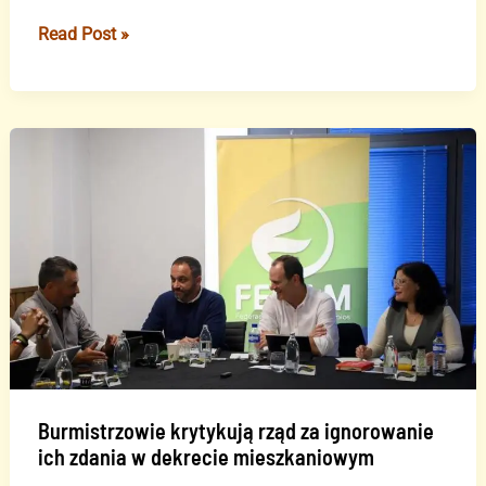
Adeje,
Read Post »
najbardziej
turystyczna
gmina
Teneryfy,
rozpocznie
procedury
mających
na
celu
ogłoszenie
jej
obszarem
zagrożonym
Burmistrzowie krytykują rząd za ignorowanie
ich zdania w dekrecie mieszkaniowym