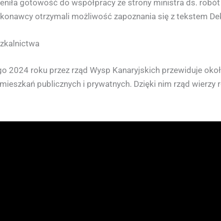
eniła gotowość do współpracy ze strony ministra ds. robót 
konawcy otrzymali możliwość zapoznania się z tekstem Dek
szkalnictwa
go 2024 roku przez rząd Wysp Kanaryjskich przewiduje ok
mieszkań publicznych i prywatnych. Dzięki nim rząd wierzy