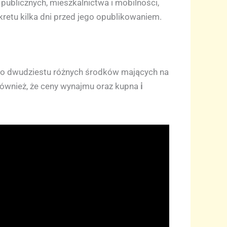
publicznych, mieszkalnictwa i mobilności,
retu kilka dni przed jego opublikowaniem.
oło dwudziestu różnych środków mających na
 również, że ceny wynajmu oraz kupna
i