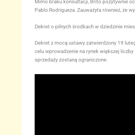
Mimo braku konsultacji, Brito pozytywnie oc
Pablo Rodrígueza. Zauważyła również, że wy
Dekret o pilnych środkach w dziedzinie mie
Dekret z mocą ustawy zatwierdzony 19 lute
celu wprowadzenie na rynek większej liczby 
sprzedaży zostaną ograniczone.