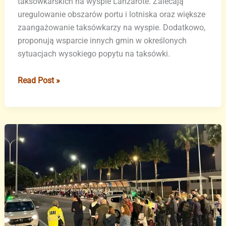
taksówkarskich na wyspie Lanzarote. Zalecają
uregulowanie obszarów portu i lotniska oraz większe
zaangażowanie taksówkarzy na wyspie. Dodatkowo,
proponują wsparcie innych gmin w określonych
sytuacjach wysokiego popytu na taksówki.
PSOE
Read Post »
z
Arrecife,
San
Bartolomé
i
Tías
odrzucają
prywatne
platformy,
takie
jak