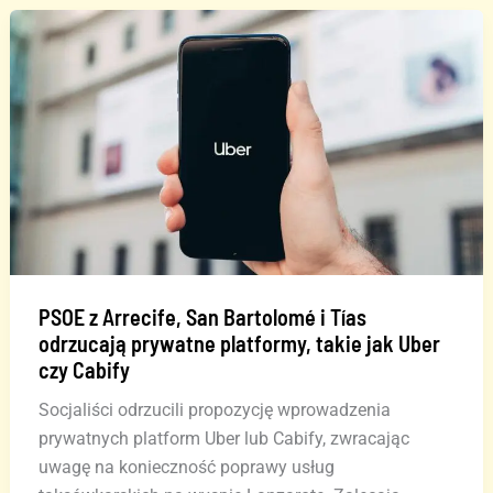
de
Gran
Canaria
uzyskał
pozytywny
wynik
testu
na
obecność
narkotyków
PSOE z Arrecife, San Bartolomé i Tías
odrzucają prywatne platformy, takie jak Uber
czy Cabify
Socjaliści odrzucili propozycję wprowadzenia
prywatnych platform Uber lub Cabify, zwracając
uwagę na konieczność poprawy usług