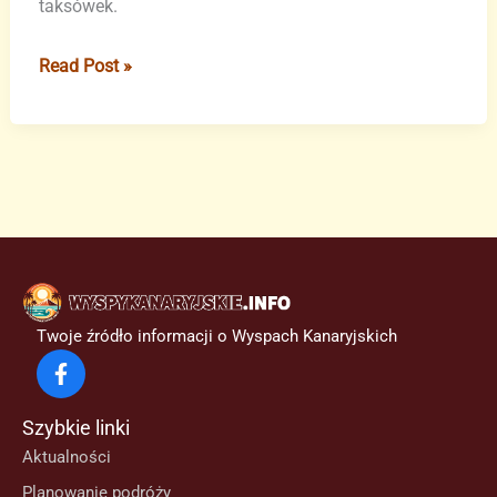
taksówek.
Ashotel
Read Post »
domaga
się
rozwiązania
problemów
z
kolejkami
i
taksówkami
na
Twoje źródło informacji o Wyspach Kanaryjskich
lotnisku
Teneryfa
Południe
Szybkie linki
Aktualności
Planowanie podróży