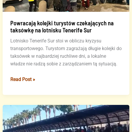
Uber
czy
Cabify
Powracają kolejki turystów czekających na
taksówkę na lotnisku Tenerife Sur
Lotnisko Tenerife Sur stoi w obliczu kryzysu
transportowego. Turystom zagrażają długie kolejki do
taksówek w najbardziej ruchliwe dni, a lokalne
władze nie radzą sobie z zarządzaniem tą sytuacją.
Powracają
Read Post »
kolejki
turystów
czekających
na
taksówkę
na