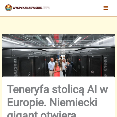
Przejdź
do
treści
Teneryfa stolicą AI w
Europie. Niemiecki
gigant otwiera