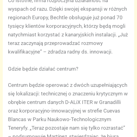
Co istotne, firma rozpoczyna działalność na
wyspach od razu. Dzięki swojej ekspansji w różnych
regionach Europy, Bechtle obsługuje już ponad 70
tysięcy klientów korporacyjnych, którzy będą mogli
natychmiast korzystać z kanaryjskich instalacji. „Już
teraz zaczynają przeprowadzać rozmowy
kwalifikacyjne” – zdradza radny ds. innowacji.
Gdzie będzie działać centrum?
Centrum będzie operować z dwóch uzupełniających
się lokalizacji: technicznej o znaczeniu krytycznym w
obrębie centrum danych D-ALiX ITER w Granadilli
oraz korporacyjno-innowacyjnej w strefie Cuevas
Blancas w Parku Naukowo-Technologicznym
Teneryfy. „Teraz pozostaje nam się tylko rozrastać”
– podsumowuje Martínez, stwierdzając, że biura