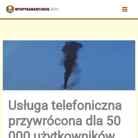
Przejdź
do
treści
Usługa telefoniczna
przywrócona dla 50
000 użytkowników