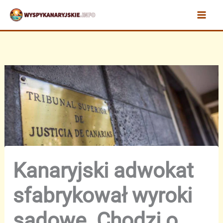
Przejdź
do
treści
Kanaryjski adwokat
sfabrykował wyroki
sądowe. Chodzi o