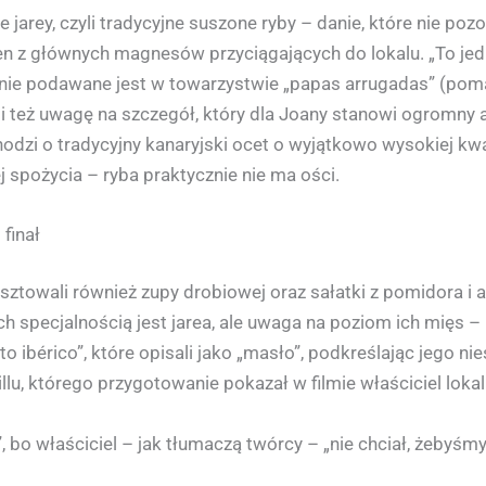
jarey, czyli tradycyjne suszone ryby – danie, które nie po
eden z głównych magnesów przyciągających do lokalu. „To je
Danie podawane jest w towarzystwie „papas arrugadas” (pom
li też uwagę na szczegół, który dla Joany stanowi ogromny 
Chodzi o tradycyjny kanaryjski ocet o wyjątkowo wysokiej k
j spożycia – ryba praktycznie nie ma ości.
finał
osztowali również zupy drobiowej oraz sałatki z pomidora i 
h specjalnością jest jarea, ale uwaga na poziom ich mięs – 
 ibérico”, które opisali jako „masło”, podkreślając jego ni
lu, którego przygotowanie pokazał w filmie właściciel lokal
i”, bo właściciel – jak tłumaczą twórcy – „nie chciał, żebyś