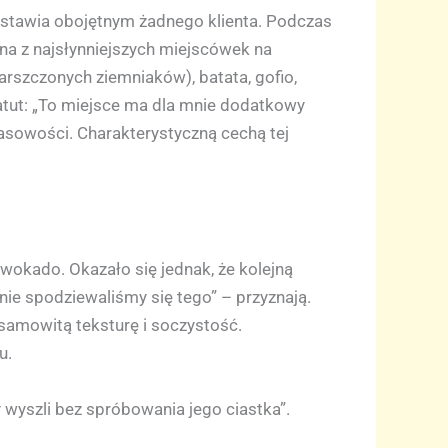
zostawia obojętnym żadnego klienta. Podczas
dna z najsłynniejszych miejscówek na
arszczonych ziemniaków), batata, gofio,
atut: „To miejsce ma dla mnie dodatkowy
wasowości. Charakterystyczną cechą tej
awokado. Okazało się jednak, że kolejną
nie spodziewaliśmy się tego” – przyznają.
esamowitą teksturę i soczystość.
u.
my wyszli bez spróbowania jego ciastka”.