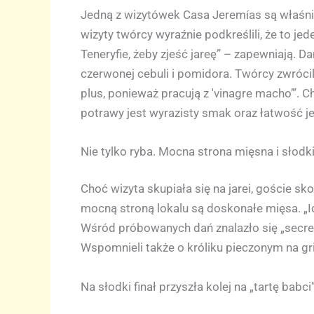
Jedną z wizytówek Casa Jeremías są właśnie 
wizyty twórcy wyraźnie podkreślili, że to j
Teneryfie, żeby zjeść jareę” – zapewniają. 
czerwonej cebuli i pomidora. Twórcy zwróci
plus, ponieważ pracują z 'vinagre macho’”. 
potrawy jest wyrazisty smak oraz łatwość je
Nie tylko ryba. Mocna strona mięsna i słodki 
Choć wizyta skupiała się na jarei, goście sk
mocną stroną lokalu są doskonałe mięsa. „Ic
Wśród próbowanych dań znalazło się „secreto
Wspomnieli także o króliku pieczonym na gril
Na słodki finał przyszła kolej na „tartę babc