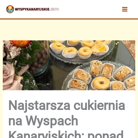
Przejdź
do
treści
Najstarsza cukiernia
na Wyspach
Kanaryjskich: ponad