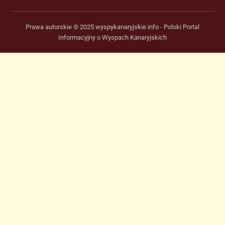
Prawa autorskie © 2025 wyspykanaryjskie.info - Polski Portal
Informacyjny o Wyspach Kanaryjskich