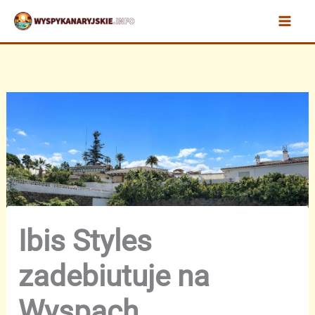
Przejdź
do
treści
Ibis Styles
zadebiutuje na
Wyspach