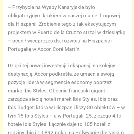
– Przybycie na Wyspy Kanaryjskie było
obligatoryjnym krokiem w naszej mapie drogowej
dla Hiszpanii. Zrobienie tego z tak ekscytującym
projektem w Puerto de la Cruz to strzał w dziesiątkę
– ocenił wiceprezes ds. rozwoju na Hiszpanię i
Portugalię w Accor, Coré Martín.
Dzięki tej nowej inwestycji i ekspansji na kolejny
destynację, Accor podkreśla, że umacnia swoją
pozycję lidera w segmencie economy poprzez
markę Ibis Styles. Obecnie francuski gigant
zarządza siecią hoteli marek Ibis Styles, Ibis oraz
Ibis Budget, która w Hiszpanii liczy 80 obiektów – w
tym 15 Ibis Styles – a w Portugalii 25, z czego 4 to
hotele Ibis Styles. Łącznie daje to 105 hoteli z
rodziny Ibis i 10 892 pokoi na Półwyspie Iberyjskim.