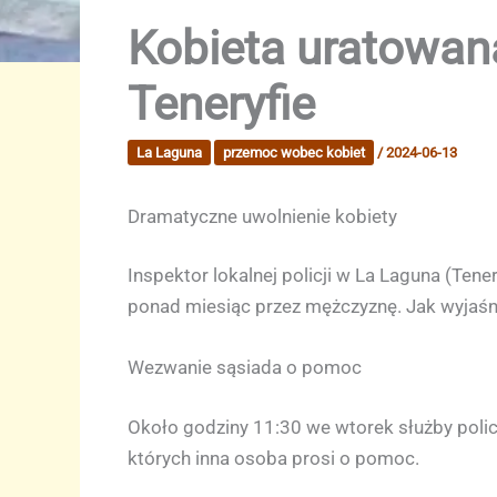
Kobieta uratowan
Teneryfie
La Laguna
przemoc wobec kobiet
/
2024-06-13
Dramatyczne uwolnienie kobiety
Inspektor lokalnej policji w La Laguna (Ten
ponad miesiąc przez mężczyznę. Jak wyjaśni
Wezwanie sąsiada o pomoc
Około godziny 11:30 we wtorek służby polic
których inna osoba prosi o pomoc.