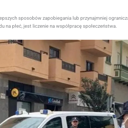
lepszych sposobów zapobiegania lub przynajmniej ograniczan
u na płeć, jest liczenie na współpracę społeczeństwa.