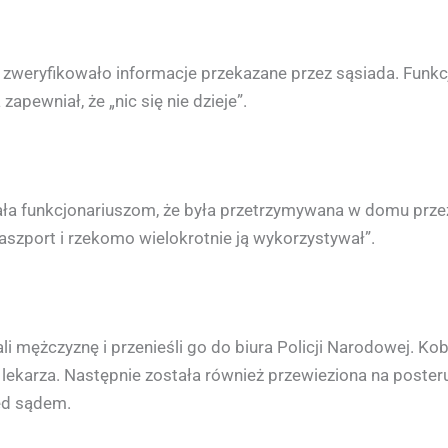
 i zweryfikowało informacje przekazane przez sąsiada. Funkc
apewniał, że „nic się nie dzieje”.
ała funkcjonariuszom, że była przetrzymywana w domu prze
paszport i rzekomo wielokrotnie ją wykorzystywał”.
i mężczyznę i przenieśli go do biura Policji Narodowej. Ko
lekarza. Następnie została również przewieziona na posterun
ed sądem.