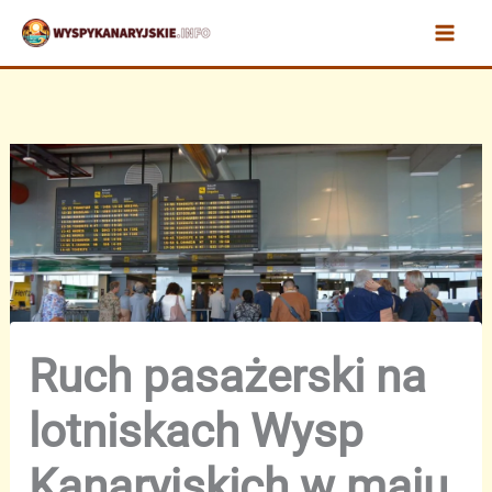
Przejdź
do
treści
Ruch pasażerski na
lotniskach Wysp
Kanaryjskich w maju