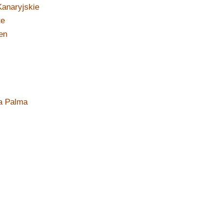
anaryjskie
te
en
a Palma