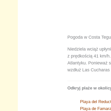
Pogoda w Costa Tegui
Niedziela wciąż upły
z prędkością 41 km/h
Atlantyku. Ponieważ si
wzdłuż Las Cucharas 
Odkryj plaże w okolic
Playa del Reduc
Playa de Famar