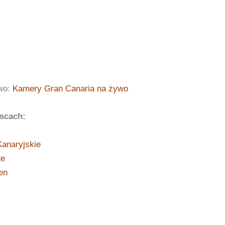
wo:
Kamery Gran Canaria na żywo
scach:
anaryjskie
te
en