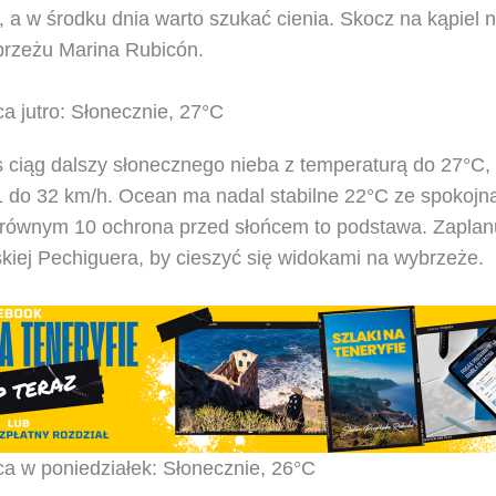
 a w środku dnia warto szukać cienia. Skocz na kąpiel 
brzeżu Marina Rubicón.
a jutro: Słonecznie, 27°C
 ciąg dalszy słonecznego nieba z temperaturą do 27°C, 
31 do 32 km/h. Ocean ma nadal stabilne 22°C ze spokojn
równym 10 ochrona przed słońcem to podstawa. Zaplan
skiej Pechiguera, by cieszyć się widokami na wybrzeże.
a w poniedziałek: Słonecznie, 26°C