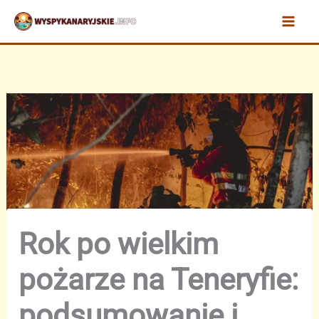
Przejdź
do
treści
Rok po wielkim
pożarze na Teneryfie:
podsumowanie i