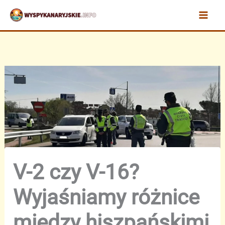
Przejdź
do
treści
V-2 czy V-16?
Wyjaśniamy różnice
między hiszpańskimi