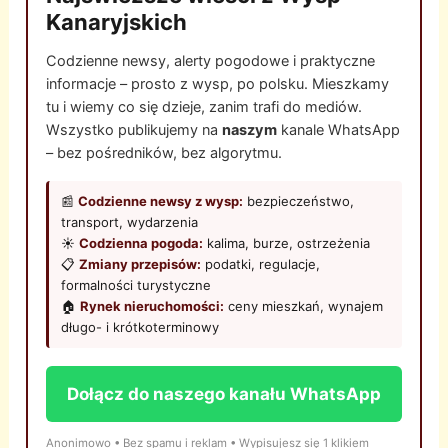
Kanaryjskich
Codzienne newsy, alerty pogodowe i praktyczne
informacje – prosto z wysp, po polsku. Mieszkamy
tu i wiemy co się dzieje, zanim trafi do mediów.
Wszystko publikujemy na
naszym
kanale WhatsApp
– bez pośredników, bez algorytmu.
📰
Codzienne newsy z wysp:
bezpieczeństwo,
transport, wydarzenia
☀️
Codzienna pogoda:
kalima, burze, ostrzeżenia
📋
Zmiany przepisów:
podatki, regulacje,
formalności turystyczne
🏠
Rynek nieruchomości:
ceny mieszkań, wynajem
długo- i krótkoterminowy
Dołącz do naszego kanału WhatsApp
Anonimowo • Bez spamu i reklam • Wypisujesz się 1 klikiem