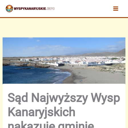
Przejdź
do
treści
Sąd Najwyższy Wysp
Kanaryjskich
nakazuje gminie