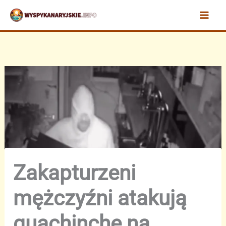
Przejdź
do
treści
Zakapturzeni
mężczyźni atakują
guachinche na