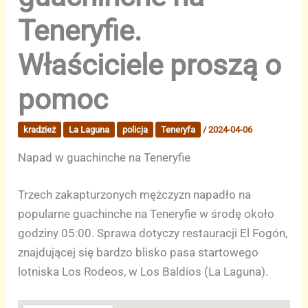
Teneryfie.
Właściciele proszą o
pomoc
kradzież
La Laguna
policja
Teneryfa
/
2024-04-06
Napad w guachinche na Teneryfie
Trzech zakapturzonych mężczyzn napadło na
popularne guachinche na Teneryfie w środę około
godziny 05:00. Sprawa dotyczy restauracji El Fogón,
znajdującej się bardzo blisko pasa startowego
lotniska Los Rodeos, w Los Baldíos (La Laguna).