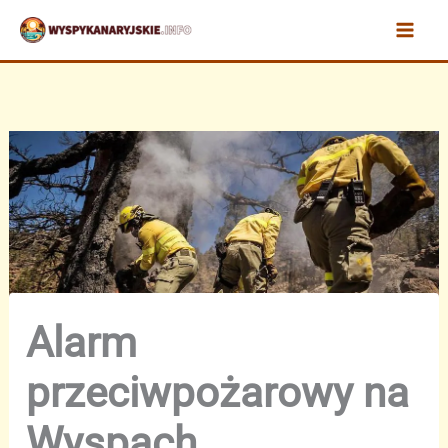
Przejdź
do
treści
Alarm
przeciwpożarowy na
Wyspach