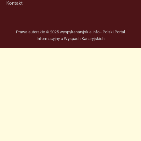
Kontakt
Prawa autorskie © 2025 wyspykanaryjskie.info - Polski Portal
Informacyjny o Wyspach Kanaryjskich