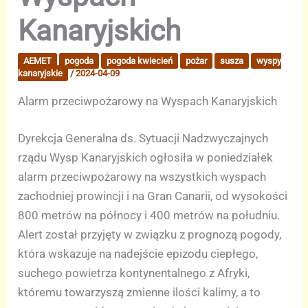
Kanaryjskich
AEMET
pogoda
pogoda kwiecień
pożar
susza
wyspy
kanaryjskie
/
2024-04-09
Alarm przeciwpożarowy na Wyspach Kanaryjskich
Dyrekcja Generalna ds. Sytuacji Nadzwyczajnych
rządu Wysp Kanaryjskich ogłosiła w poniedziałek
alarm przeciwpożarowy na wszystkich wyspach
zachodniej prowincji i na Gran Canarii, od wysokości
800 metrów na północy i 400 metrów na południu.
Alert został przyjęty w związku z prognozą pogody,
która wskazuje na nadejście epizodu ciepłego,
suchego powietrza kontynentalnego z Afryki,
któremu towarzyszą zmienne ilości kalimy, a to