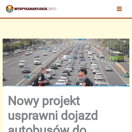
Przejdź
do
treści
Nowy projekt
usprawni dojazd
autobusów do