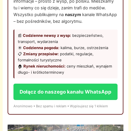
informacje – prosto z wysp, po polsku. Mieszkamy
tu i wiemy co się dzieje, zanim trafi do mediów.
Wszystko publikujemy na
naszym
kanale WhatsApp
– bez pośredników, bez algorytmu.
📰
Codzienne newsy z wysp:
bezpieczeństwo,
transport, wydarzenia
☀️
Codzienna pogoda:
kalima, burze, ostrzeżenia
📋
Zmiany przepisów:
podatki, regulacje,
formalności turystyczne
🏠
Rynek nieruchomości:
ceny mieszkań, wynajem
długo- i krótkoterminowy
Dołącz do naszego kanału WhatsApp
Anonimowo • Bez spamu i reklam • Wypisujesz się 1 klikiem