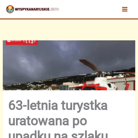
Przejdź
do
treści
63-letnia turystka
uratowana po
upadku na szlaku