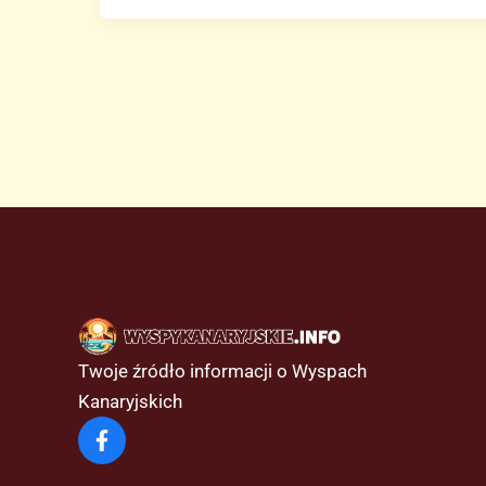
na
Wyspach
Kanaryjskich
w
tym
tygodniu
Twoje źródło informacji o Wyspach
Kanaryjskich