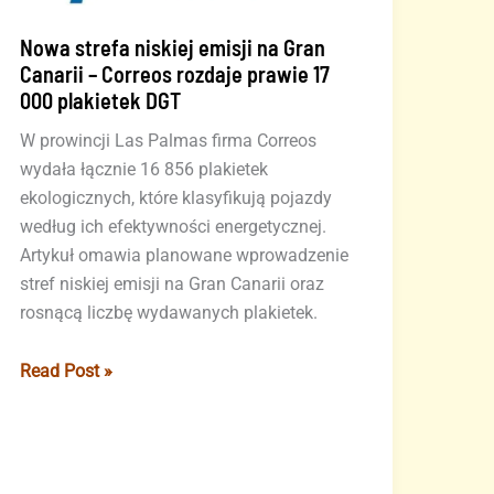
Nowa strefa niskiej emisji na Gran
Canarii – Correos rozdaje prawie 17
000 plakietek DGT
W prowincji Las Palmas firma Correos
wydała łącznie 16 856 plakietek
ekologicznych, które klasyfikują pojazdy
według ich efektywności energetycznej.
Artykuł omawia planowane wprowadzenie
stref niskiej emisji na Gran Canarii oraz
rosnącą liczbę wydawanych plakietek.
Nowa
Read Post »
strefa
niskiej
emisji
na