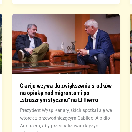
wypadku
w
pobliżu
Güímar
Clavijo wzywa do zwiększenia środków
na opiekę nad migrantami po
„strasznym styczniu” na El Hierro
Prezydent Wysp Kanaryjskich spotkał się we
wtorek z przewodniczącym Cabildo, Alpidio
Armasem, aby przeanalizować kryzys