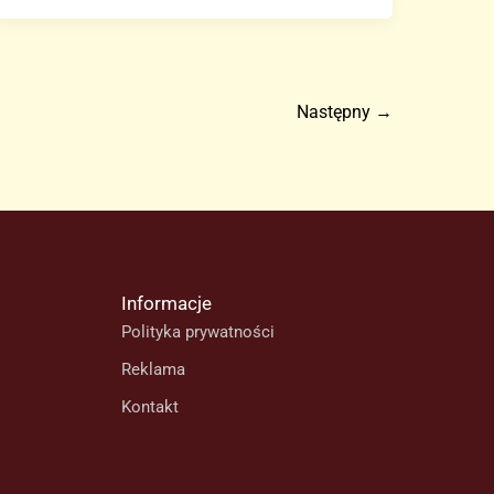
Gran
Canarii
–
Correos
Następny
→
rozdaje
prawie
17
000
plakietek
DGT
Informacje
Polityka prywatności
Reklama
Kontakt