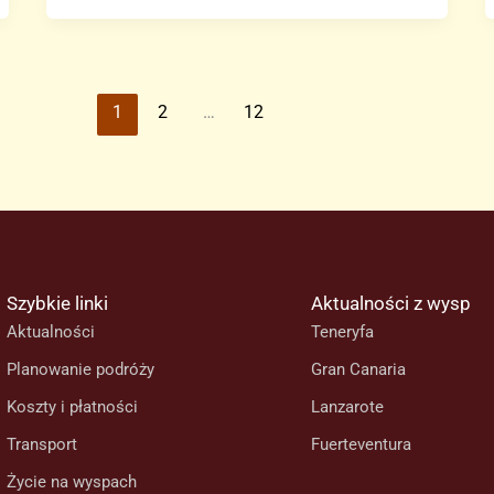
na
Teneryfie
nie
może
1
2
…
12
eksmitować
lokatora,
który
jest
mu
winien
Szybkie linki
Aktualności z wysp
16
Aktualności
Teneryfa
000
euro
Planowanie podróży
Gran Canaria
Koszty i płatności
Lanzarote
Transport
Fuerteventura
Życie na wyspach