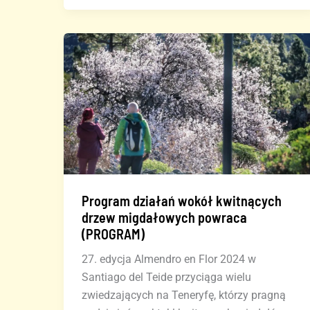
które
Arona
planuje
w
El
Mojón,
przyniesie
9
000
miejsc
noclegowych
Program działań wokół kwitnących
i
drzew migdałowych powraca
turystycznych
(PROGRAM)
na
27. edycja Almendro en Flor 2024 w
południu
Santiago del Teide przyciąga wielu
Teneryfy
zwiedzających na Teneryfę, którzy pragną