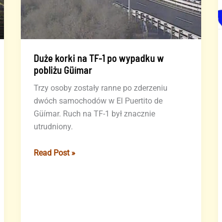
Duże korki na TF-1 po wypadku w
pobliżu Güímar
Trzy osoby zostały ranne po zderzeniu
dwóch samochodów w El Puertito de
Güímar. Ruch na TF-1 był znacznie
utrudniony.
Duże
Read Post »
korki
na
TF-
1
po