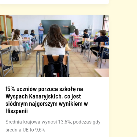
kalima
na
Wyspach
Kanaryjskich?
Nowy
fala
pojawi
się
w
ciągu
najbliższych
15% uczniów porzuca szkołę na
godzin
Wyspach Kanaryjskich, co jest
siódmym najgorszym wynikiem w
Hiszpanii
Średnia krajowa wynosi 13,6%, podczas gdy
średnia UE to 9,6%