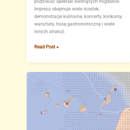
podziwiać spektakl kwitnących migdałów.
Impreza obejmuje wiele ścieżek,
demonstracje kulinarne, koncerty, konkursy,
warsztaty, trasę gastronomiczną i wiele
innych atrakcji.
Program
Read Post »
działań
wokół
kwitnących
drzew
migdałowych
powraca
(PROGRAM)